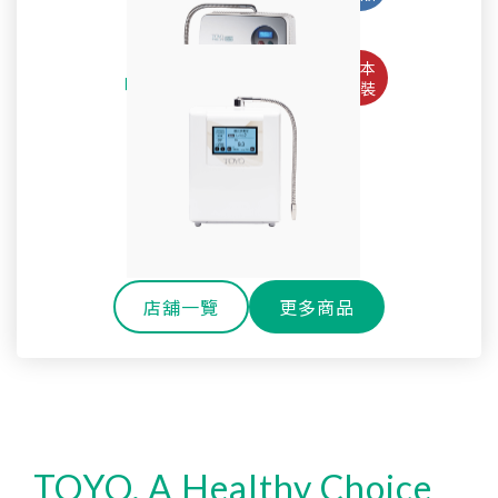
Pro
淨水御守-全效能生飲淨水器 OMAMORI-2PF
TW-508專用主體濾心TA-1200
鹼性離子水生成器TYH-71GS
全戶式軟水系統 TYR-250
SteriLe日本速特靈
耐高溫玻璃冷水壺
SPACO 觸控櫥下型-雙溫飲水機 P-3 Pro
Super Water mini次氯酸水生成器
全戶式淨軟水除氯系統 TYR-450S
戶外休閒環保雙層玻璃水瓶
淨水御守-全效能御守濾心
還元水素水生成器TW-H1
櫥下型雙溫熱飲機 H-301
SPACO 櫥下型-RO直輸淨水器 R1 (800G)
OMAMORI-JC
店舖一覽
更多商品
TOYO, A Healthy Choice