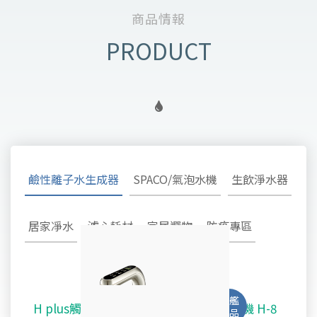
商品情報
鹼性離子水生成器
SPACO/氣泡水機
生飲淨水器
居家凈水
濾心耗材
家居選物
防疫專區
H plus觸控廚下型-鹼性離子水雙溫飲水機 H-8
SPACO 觸控櫥下型-氣泡水冰溫熱飲水機 X-3
淨水御守 - 安心生飲淨水器 OMAMORI - 2SF
TW-308及TW-H1專用主體濾心TA-1100
鹼性離子水超酸水生成器TYH-202
不鏽鋼全戶式除氯系統 TYS-200
好心機律動健康椅 M1 Vita