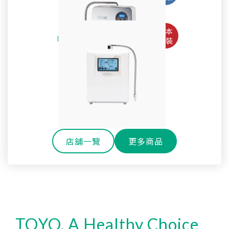
Pro
淨水御守-全效能生飲淨水器 OMAMORI-2PF
TW-508專用主體濾心TA-1200
鹼性離子水生成器TYH-71GS
全戶式軟水系統 TYR-250
SteriLe日本速特靈
耐高溫玻璃冷水壺
SPACO 觸控櫥下型-雙溫飲水機 P-3 Pro
Super Water mini次氯酸水生成器
全戶式淨軟水除氯系統 TYR-450S
戶外休閒環保雙層玻璃水瓶
淨水御守-全效能御守濾心
還元水素水生成器TW-H1
櫥下型雙溫熱飲機 H-301
SPACO 櫥下型-RO直輸淨水器 R1 (800G)
OMAMORI-JC
店舖一覽
更多商品
TOYO, A Healthy Choice