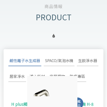
商品情報
鹼性離子水生成器
SPACO/氣泡水機
生飲淨水器
居家凈水
濾心耗材
家居選物
防疫專區
H plus觸控廚下型-鹼性離子水雙溫飲水機 H-8
SPACO 觸控櫥下型-氣泡水冰溫熱飲水機 X-3
淨水御守 - 安心生飲淨水器 OMAMORI - 2SF
TW-308及TW-H1專用主體濾心TA-1100
鹼性離子水超酸水生成器TYH-202
不鏽鋼全戶式除氯系統 TYS-200
好心機律動健康椅 M1 Vita