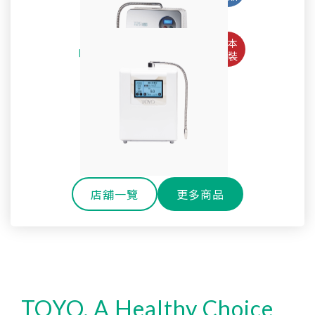
Pro
淨水御守-全效能生飲淨水器 OMAMORI-2PF
TW-508專用主體濾心TA-1200
鹼性離子水生成器TYH-71GS
全戶式軟水系統 TYR-250
SteriLe日本速特靈
耐高溫玻璃冷水壺
SPACO 觸控櫥下型-雙溫飲水機 P-3 Pro
Super Water mini次氯酸水生成器
全戶式淨軟水除氯系統 TYR-450S
戶外休閒環保雙層玻璃水瓶
淨水御守-全效能御守濾心
還元水素水生成器TW-H1
櫥下型雙溫熱飲機 H-301
SPACO 櫥下型-RO直輸淨水器 R1 (800G)
OMAMORI-JC
店舖一覽
更多商品
TOYO, A Healthy Choice