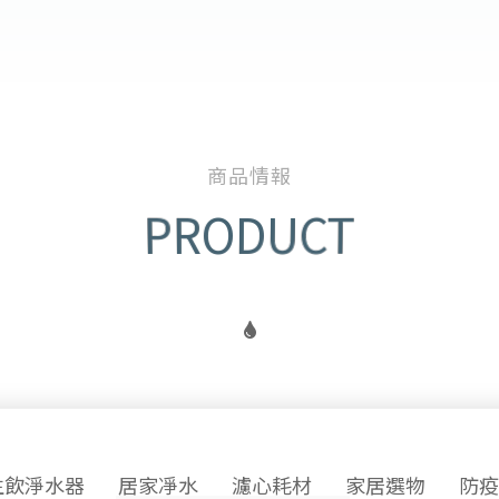
商品情報
生飲淨水器
居家凈水
濾心耗材
家居選物
防疫