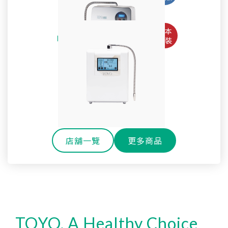
Pro
淨水御守-全效能生飲淨水器 OMAMORI-2PF
TW-508專用主體濾心TA-1200
鹼性離子水生成器TYH-71GS
全戶式軟水系統 TYR-250
SteriLe日本速特靈
耐高溫玻璃冷水壺
SPACO 觸控櫥下型-雙溫飲水機 P-3 Pro
Super Water mini次氯酸水生成器
全戶式淨軟水除氯系統 TYR-450S
戶外休閒環保雙層玻璃水瓶
淨水御守-全效能御守濾心
還元水素水生成器TW-H1
櫥下型雙溫熱飲機 H-301
SPACO 櫥下型-RO直輸淨水器 R1 (800G)
OMAMORI-JC
店舖一覽
更多商品
TOYO, A Healthy Choice