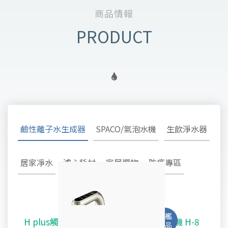
商品情報
鹼性離子水生成器
SPACO/氣泡水機
生飲淨水器
居家凈水
濾心耗材
家居選物
防疫專區
H plus觸控廚下型-鹼性離子水雙溫飲水機 H-8
SPACO 觸控櫥下型-氣泡水冰溫熱飲水機 X-3
淨水御守 - 安心生飲淨水器 OMAMORI - 2SF
TW-308及TW-H1專用主體濾心TA-1100
鹼性離子水超酸水生成器TYH-202
不鏽鋼全戶式除氯系統 TYS-200
好心機律動健康椅 M1 Vita