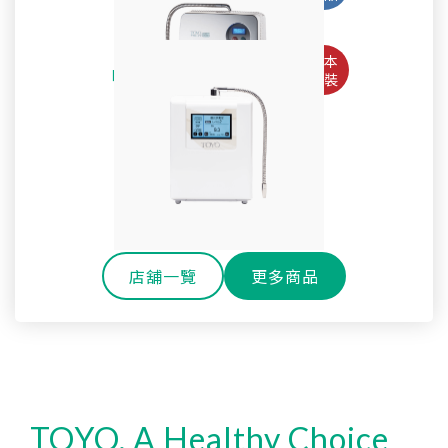
Pro
淨水御守-全效能生飲淨水器 OMAMORI-2PF
TW-508專用主體濾心TA-1200
鹼性離子水生成器TYH-71GS
全戶式軟水系統 TYR-250
SteriLe日本速特靈
耐高溫玻璃冷水壺
SPACO 觸控櫥下型-雙溫飲水機 P-3 Pro
Super Water mini次氯酸水生成器
全戶式淨軟水除氯系統 TYR-450S
戶外休閒環保雙層玻璃水瓶
淨水御守-全效能御守濾心
還元水素水生成器TW-H1
櫥下型雙溫熱飲機 H-301
SPACO 櫥下型-RO直輸淨水器 R1 (800G)
OMAMORI-JC
店舖一覽
更多商品
TOYO, A Healthy Choice