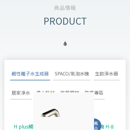
商品情報
鹼性離子水生成器
SPACO/氣泡水機
生飲淨水器
居家凈水
濾心耗材
家居選物
防疫專區
H plus觸控廚下型-鹼性離子水雙溫飲水機 H-8
SPACO 觸控櫥下型-氣泡水冰溫熱飲水機 X-3
淨水御守 - 安心生飲淨水器 OMAMORI - 2SF
TW-308及TW-H1專用主體濾心TA-1100
鹼性離子水超酸水生成器TYH-202
不鏽鋼全戶式除氯系統 TYS-200
好心機律動健康椅 M1 Vita