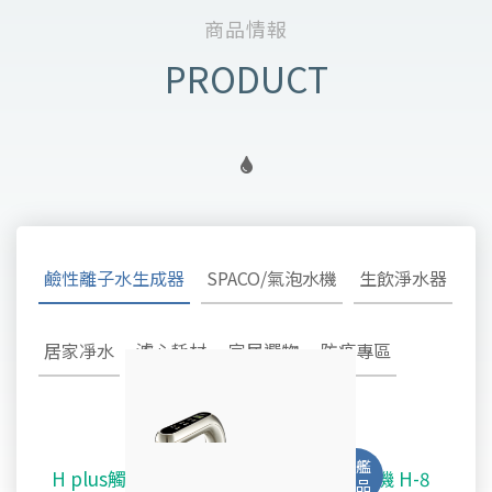
商品情報
鹼性離子水生成器
SPACO/氣泡水機
生飲淨水器
居家凈水
濾心耗材
家居選物
防疫專區
H plus觸控廚下型-鹼性離子水雙溫飲水機 H-8
SPACO 觸控櫥下型-氣泡水冰溫熱飲水機 X-3
淨水御守 - 安心生飲淨水器 OMAMORI - 2SF
TW-308及TW-H1專用主體濾心TA-1100
鹼性離子水超酸水生成器TYH-202
不鏽鋼全戶式除氯系統 TYS-200
好心機律動健康椅 M1 Vita