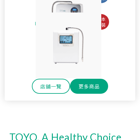
Pro
淨水御守-全效能生飲淨水器 OMAMORI-2PF
TW-508專用主體濾心TA-1200
鹼性離子水生成器TYH-71GS
全戶式軟水系統 TYR-250
SteriLe日本速特靈
耐高溫玻璃冷水壺
SPACO 觸控櫥下型-雙溫飲水機 P-3 Pro
Super Water mini次氯酸水生成器
全戶式淨軟水除氯系統 TYR-450S
戶外休閒環保雙層玻璃水瓶
淨水御守-全效能御守濾心
還元水素水生成器TW-H1
櫥下型雙溫熱飲機 H-301
SPACO 櫥下型-RO直輸淨水器 R1 (800G)
OMAMORI-JC
店舖一覽
更多商品
TOYO, A Healthy Choice