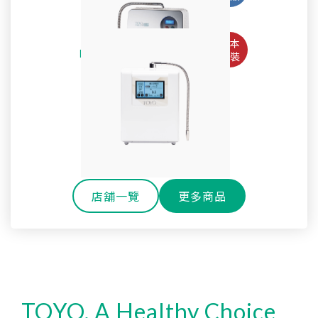
Pro
淨水御守-全效能生飲淨水器 OMAMORI-2PF
TW-508專用主體濾心TA-1200
鹼性離子水生成器TYH-71GS
全戶式軟水系統 TYR-250
SteriLe日本速特靈
耐高溫玻璃冷水壺
SPACO 觸控櫥下型-雙溫飲水機 P-3 Pro
Super Water mini次氯酸水生成器
全戶式淨軟水除氯系統 TYR-450S
戶外休閒環保雙層玻璃水瓶
淨水御守-全效能御守濾心
還元水素水生成器TW-H1
櫥下型雙溫熱飲機 H-301
SPACO 櫥下型-RO直輸淨水器 R1 (800G)
OMAMORI-JC
店舖一覽
更多商品
TOYO, A Healthy Choice