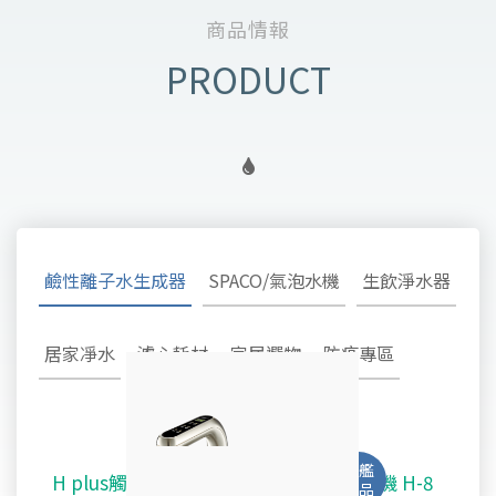
商品情報
鹼性離子水生成器
SPACO/氣泡水機
生飲淨水器
居家凈水
濾心耗材
家居選物
防疫專區
H plus觸控廚下型-鹼性離子水雙溫飲水機 H-8
SPACO 觸控櫥下型-氣泡水冰溫熱飲水機 X-3
淨水御守 - 安心生飲淨水器 OMAMORI - 2SF
TW-308及TW-H1專用主體濾心TA-1100
鹼性離子水超酸水生成器TYH-202
不鏽鋼全戶式除氯系統 TYS-200
好心機律動健康椅 M1 Vita