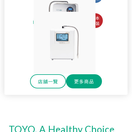
Pro
淨水御守-全效能生飲淨水器 OMAMORI-2PF
TW-508專用主體濾心TA-1200
鹼性離子水生成器TYH-71GS
全戶式軟水系統 TYR-250
SteriLe日本速特靈
耐高溫玻璃冷水壺
SPACO 觸控櫥下型-雙溫飲水機 P-3 Pro
Super Water mini次氯酸水生成器
全戶式淨軟水除氯系統 TYR-450S
戶外休閒環保雙層玻璃水瓶
淨水御守-全效能御守濾心
還元水素水生成器TW-H1
櫥下型雙溫熱飲機 H-301
SPACO 櫥下型-RO直輸淨水器 R1 (800G)
OMAMORI-JC
店舖一覽
更多商品
TOYO, A Healthy Choice