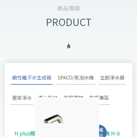
商品情報
鹼性離子水生成器
SPACO/氣泡水機
生飲淨水器
居家凈水
濾心耗材
家居選物
防疫專區
H plus觸控廚下型-鹼性離子水雙溫飲水機 H-8
SPACO 觸控櫥下型-氣泡水冰溫熱飲水機 X-3
淨水御守 - 安心生飲淨水器 OMAMORI - 2SF
TW-308及TW-H1專用主體濾心TA-1100
鹼性離子水超酸水生成器TYH-202
不鏽鋼全戶式除氯系統 TYS-200
好心機律動健康椅 M1 Vita